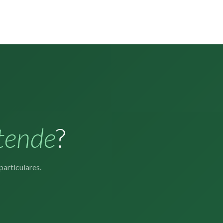
tende
?
articulares.